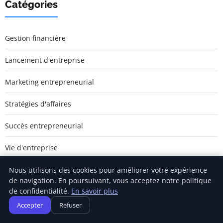
Catégories
Gestion financière
Lancement d'entreprise
Marketing entrepreneurial
Stratégies d'affaires
Succès entrepreneurial
Vie d'entreprise
Nous utilisons des cookies pour améliorer votre expérience
de navigation. En poursuivant, vous acceptez notre politique
de confidentialité.
En savoir plus
Jamm Saintlouis
Accepter
Refuser
Inscrivez-vous pour recevoir nos derniers articles directement