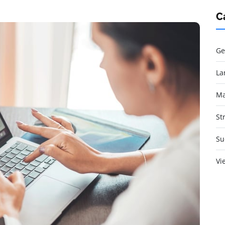
C
Ge
La
Ma
St
Su
Vi