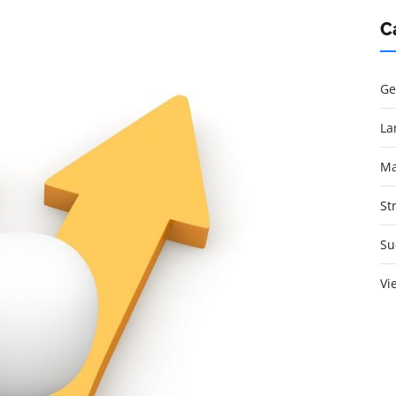
C
Ge
La
Ma
St
Su
Vi