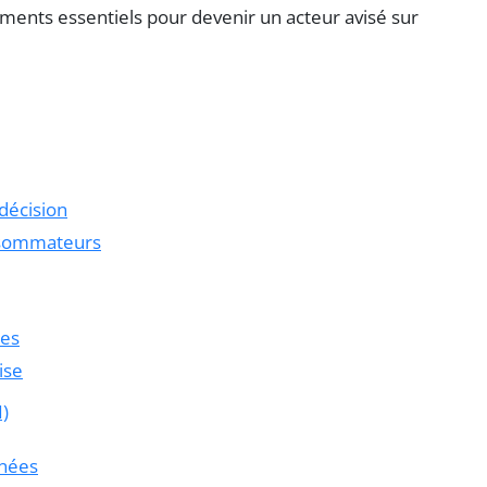
léments essentiels pour devenir un acteur avisé sur
décision
nsommateurs
ées
ise
I)
nnées