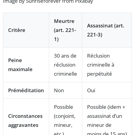
Image by Sunriseforever from Pixabay
Meurtre
Assassinat (art.
Critère
(art. 221-
221-3)
1)
30 ans de
Réclusion
Peine
réclusion
criminelle à
maximale
criminelle
perpétuité
Préméditation
Non
Oui
Possible
Possible (idem +
Circonstances
(conjoint,
assassinat d’un
aggravantes
mineur,
mineur de
etc.)
moins de 15 ans)