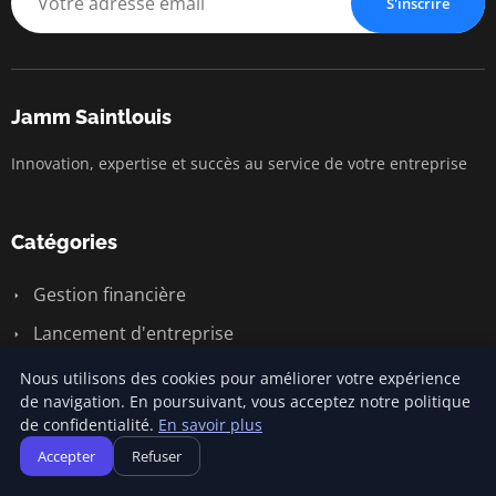
S'inscrire
Jamm Saintlouis
Innovation, expertise et succès au service de votre entreprise
Catégories
Gestion financière
Lancement d'entreprise
Marketing entrepreneurial
Nous utilisons des cookies pour améliorer votre expérience
de navigation. En poursuivant, vous acceptez notre politique
Stratégies d'affaires
de confidentialité.
En savoir plus
Succès entrepreneurial
Accepter
Refuser
Vie d'entreprise