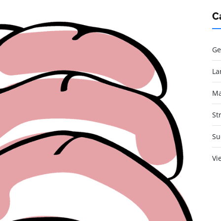
C
Ge
La
Ma
St
Su
Vi