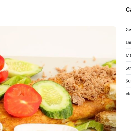
C
Ge
La
Ma
St
Su
Vi