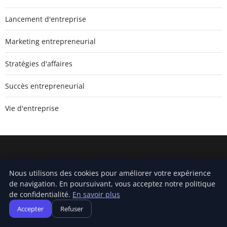
Lancement d'entreprise
Marketing entrepreneurial
Stratégies d'affaires
Succès entrepreneurial
Vie d'entreprise
Jamm Saintlouis
Nous utilisons des cookies pour améliorer votre expérience
Inscrivez-vous pour recevoir nos derniers articles directement
de navigation. En poursuivant, vous acceptez notre politique
dans votre boîte mail.
de confidentialité.
En savoir plus
S'inscrire
Accepter
Refuser