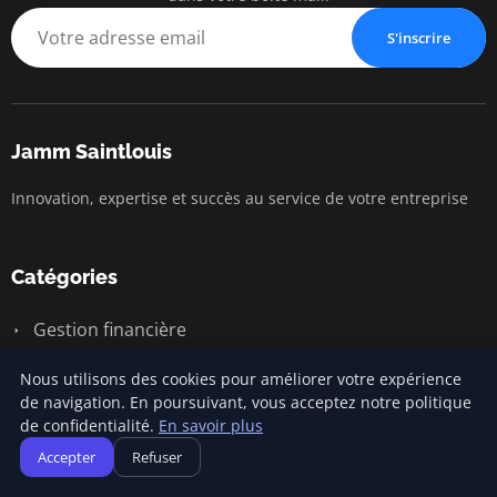
S'inscrire
Jamm Saintlouis
Innovation, expertise et succès au service de votre entreprise
Catégories
Gestion financière
Lancement d'entreprise
Nous utilisons des cookies pour améliorer votre expérience
de navigation. En poursuivant, vous acceptez notre politique
Marketing entrepreneurial
de confidentialité.
En savoir plus
Stratégies d'affaires
Accepter
Refuser
Succès entrepreneurial