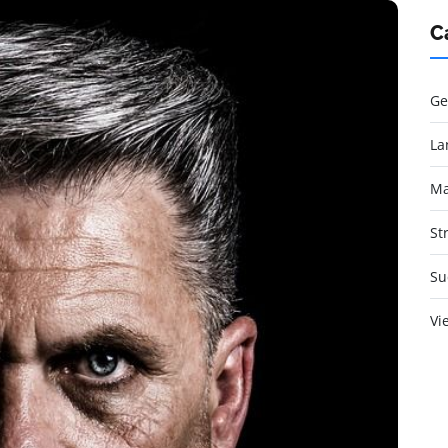
C
Ge
La
Ma
St
Su
Vi