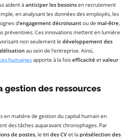
qui aident à
anticiper les besoins
en recrutement
emple, en analysant les données des employés, les
signes d’
engagement décroissant
ou de
mal-être
,
ns préventives. Ces innovations mettent en lumière
avorisant non seulement le
développement des
idélisation
au sein de l’entreprise. Ainsi,
rces humaines
apporte à la fois
efficacité
et
valeur
a gestion des ressources
es en matière de gestion du capital humain en
ent des tâches auparavant chronophages. Par
ions de postes
, le
tri des CV
et la
présélection des