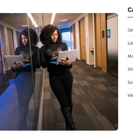
C
Ge
La
Ma
St
Su
Vi