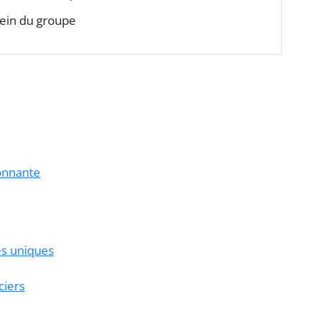
 sein du groupe
onnante
es uniques
ciers