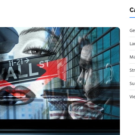
C
Ge
La
Ma
St
Su
Vi