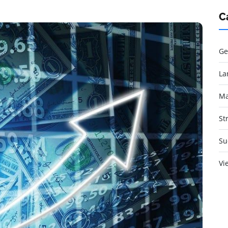
C
Ge
La
Ma
St
Su
Vi