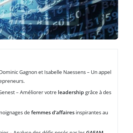
Dominic Gagnon et Isabelle Naessens – Un appel
epreneurs.
 Genest – Améliorer votre
leadership
grâce à des
témoignages de
femmes d’affaires
inspirantes au
nier – Analyse des défis posés par les
GAFAM