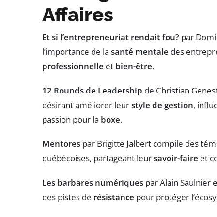
Affaires
Et si l’entrepreneuriat rendait fou?
par Domin
l’importance de la
santé mentale
des entrepre
professionnelle
et
bien-être
.
12 Rounds de Leadership
de Christian Genest
désirant améliorer leur
style de gestion
, infl
passion pour la
boxe
.
Mentores
par Brigitte Jalbert compile des té
québécoises, partageant leur
savoir-faire
et co
Les barbares numériques
par Alain Saulnier 
des pistes de
résistance
pour protéger l’écos