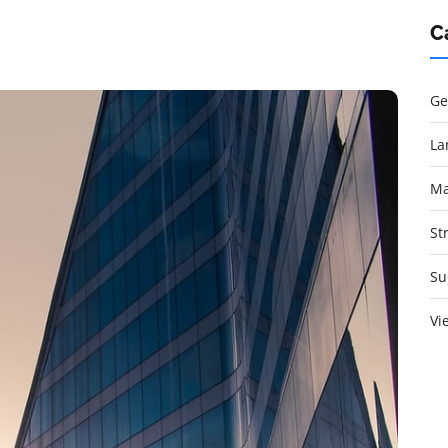
C
Ge
La
Ma
St
Su
Vi