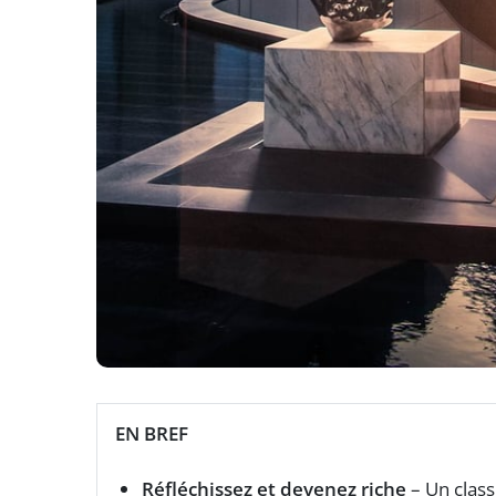
EN BREF
Réfléchissez et devenez riche
– Un clas