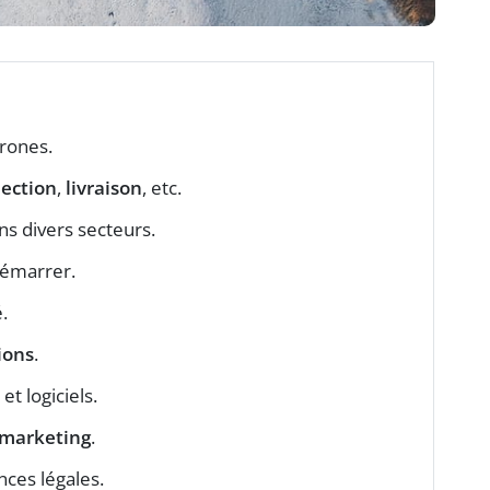
drones.
pection
,
livraison
, etc.
s divers secteurs.
démarrer.
.
tions
.
et logiciels.
marketing
.
nces légales.