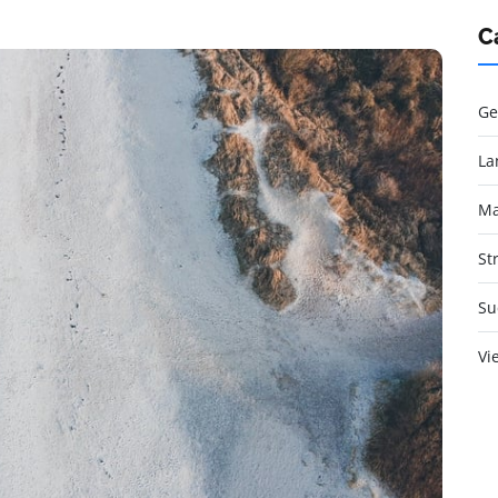
C
Ge
La
Ma
St
Su
Vi