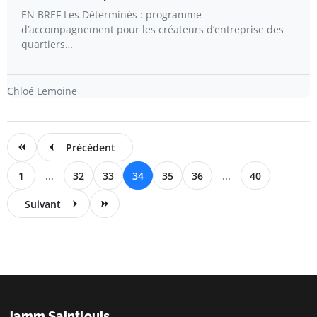
EN BREF Les Déterminés : programme
d’accompagnement pour les créateurs d’entreprise des
quartiers…
Chloé Lemoine
Précédent
1
...
32
33
34
35
36
...
40
Suivant
Jamm Saintlouis