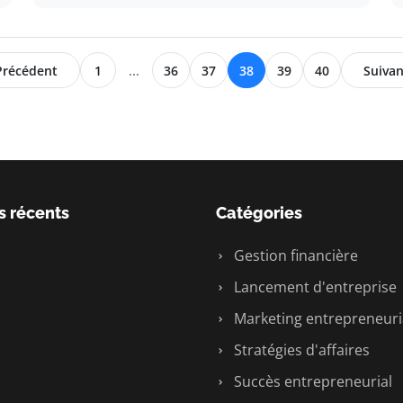
Précédent
1
...
36
37
38
39
40
Suivan
s récents
Catégories
Gestion financière
Lancement d'entreprise
Marketing entrepreneuri
Stratégies d'affaires
Succès entrepreneurial