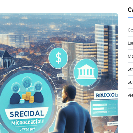
C
Ge
La
Ma
St
Su
Vi