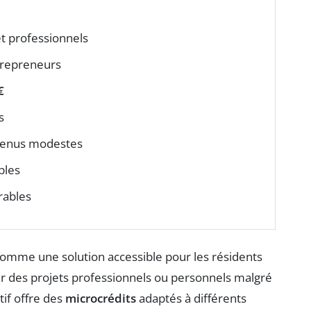
et professionnels
entrepreneurs
€
s
venus modestes
bles
rables
omme une solution accessible pour les résidents
er des projets professionnels ou personnels malgré
tif offre des
microcrédits
adaptés à différents