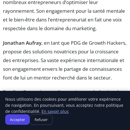
nombreux entrepreneurs d’optimiser leur
rayonnement. Son engagement pour la santé mentale
et le bien-être dans l’entrepreneuriat en fait une voix
respectée dans le domaine du marketing.
Jonathan Aufray
, en tant que PDG de Growth Hackers,
propose des solutions novatrices pour la croissance
des entreprises. Sa vaste expérience internationale et
son engagement envers le partage de connaissances
font de lui un mentor recherché dans le secteur.
Emeline Desert
incarne l’expertise en génération de
Nous utilisons des cookies pour améliorer votre expérience
prospects B2B. Ses audits marketing basés sur les
de navigation. En poursuivant, vous acceptez notre politique
données ont aidé un grand nombre d’entreprises à
de confidentialité.
En savoir plus
maximiser leur potentiel, et son contenu se concentre
Accepter
Refuser
sur des stratégies réalisables qui apportent des