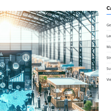
C
Ge
La
Ma
St
Su
Vi