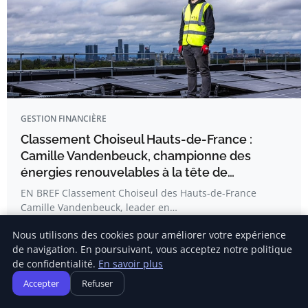
GESTION FINANCIÈRE
Classement Choiseul Hauts-de-France :
Camille Vandenbeuck, championne des
énergies renouvelables à la tête de…
EN BREF Classement Choiseul des Hauts-de-France
Camille Vandenbeuck, leader en…
Nous utilisons des cookies pour améliorer votre expérience
de navigation. En poursuivant, vous acceptez notre politique
Chloé Lemoine
de confidentialité.
En savoir plus
Accepter
Refuser