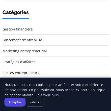
Catégories
Gestion financière
Lancement d'entreprise
Marketing entrepreneurial
Stratégies d'affaires
Succès entrepreneurial
Vie d'entreprise
Nous utilisons des cookies pour améliorer votre expérience
de navigation. En poursuivant, vous acceptez notre politique
de confidentialité.
En savoir plus
Accepter
Refuser