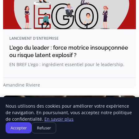
LANCEMENT D'ENTREPRISE
L’ego du leader : force motrice insoupçonnée
ou risque latent explosif ?
EN BREF L’ego : ingrédient essentiel pour le leadership.
Amandine Riviere
Nous utilisons des cookies pour améliorer votre expérience
de navigation. En poursuivant, vous acceptez notre politique
de confidentialité.
En savoir plus
Accepter
Refuser