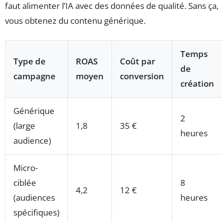
faut alimenter l’IA avec des données de qualité. Sans ça,
vous obtenez du contenu générique.
Temps
Type de
ROAS
Coût par
de
campagne
moyen
conversion
création
Générique
2
(large
1,8
35 €
heures
audience)
Micro-
ciblée
8
4,2
12 €
(audiences
heures
spécifiques)