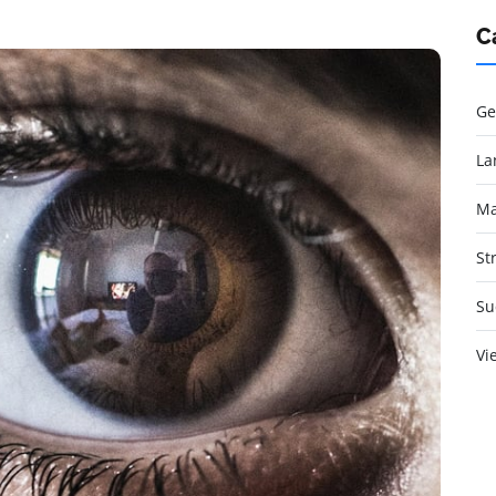
C
Ge
La
Ma
St
Su
Vi