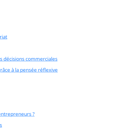
riat
es décisions commerciales
râce à la pensée réflexive
entrepreneurs ?
s