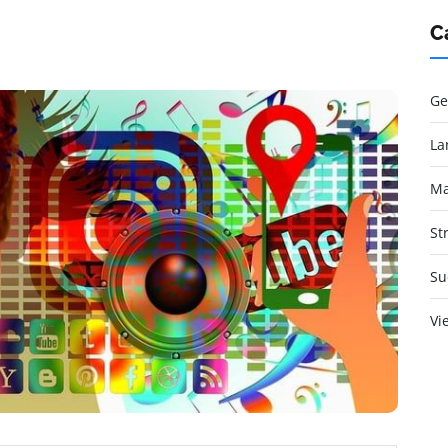
C
Ge
La
Ma
St
Su
Vi