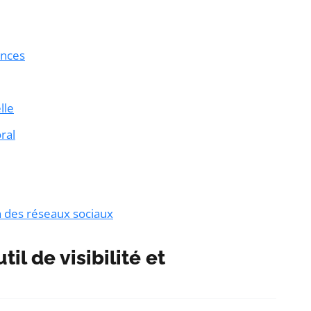
ences
lle
ral
n des réseaux sociaux
il de visibilité et