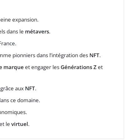
pleine expansion.
els dans le
métavers
.
France.
me pionniers dans l’intégration des
NFT
.
de marque
et engager les
Générations Z
et
 grâce aux
NFT
.
dans ce domaine.
conomiques.
et le
virtuel
.