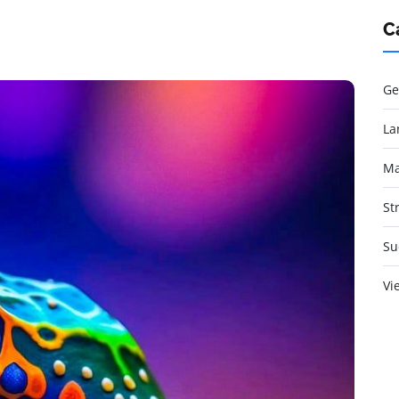
C
Ge
La
Ma
St
Su
Vi