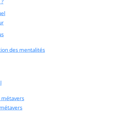
 ?
uel
ur
us
tion des mentalités
l
u métavers
 métavers