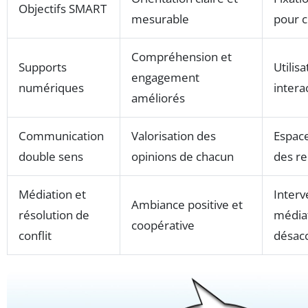
Objectifs SMART
mesurable
pour 
Compréhension et
Supports
Utilis
engagement
numériques
interac
améliorés
Communication
Valorisation des
Espace
double sens
opinions de chacun
des r
Médiation et
Interv
Ambiance positive et
résolution de
média
coopérative
conflit
désac