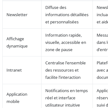
Diffuse des
Newsl
Newsletter
informations détaillées
inclua
et personnalisées
et aid
Information rapide,
Messa
Affichage
visuelle, accessible en
dans 
dynamique
zone de pause
d’ent
Centralise l’ensemble
Plate
Intranet
des ressources et
avec 
facilite l’interaction
docum
Notifications en temps
Appli
Application
réel et interface
réserv
mobile
utilisateur intuitive
suivi