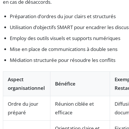
en cas de désaccords.
Préparation d’ordres du jour clairs et structurés
Utilisation d’objectifs SMART pour encadrer les discu
Employ des outils visuels et supports numériques
Mise en place de communications à double sens
Médiation structurée pour résoudre les conflits
Aspect
Exemp
Bénéfice
organisationnel
Resta
Ordre du jour
Réunion ciblée et
Diffus
préparé
efficace
docume
Orientation claire et
Fixati