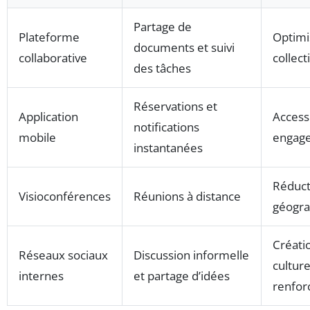
Partage de
Plateforme
Optimis
documents et suivi
collaborative
collect
des tâches
Réservations et
Application
Accessi
notifications
mobile
engag
instantanées
Réduct
Visioconférences
Réunions à distance
géogra
Créatio
Réseaux sociaux
Discussion informelle
culture
internes
et partage d’idées
renfor