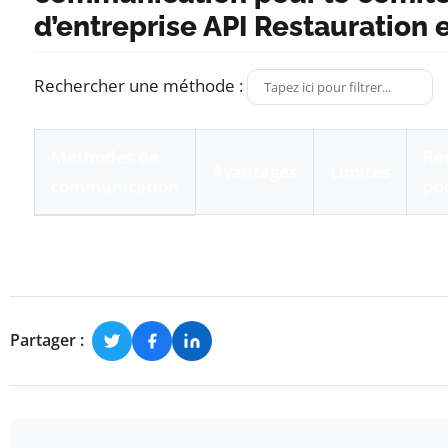
d’entreprise API Restauration 
Rechercher une méthode :
Méthodes de
Re
Avantages
Limites
communication
po
Tableau comparatif des méthodes de communication
Partager :