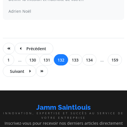
Adrien Noël
Précédent
1
...
130
131
132
133
134
...
159
Suivant
Jamm Saintlouis
INNOVATION, EXPERTISE ET SUCCÈS AU SERVICE DE
VOTRE ENTREPRISE
Inscrivez-vous pour recevoir nos derniers articles directement