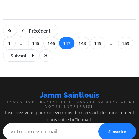
Précédent
1
...
145
146
147
148
149
...
159
Suivant
Jamm Saintlouis
INNOVATION, EXPERTISE ET SUCCÈS AU SERVICE DE
VOTRE ENTREPRISE
Inscrivez-vous pour recevoir nos derniers articles directement
dans votre boîte mail.
S'inscrire