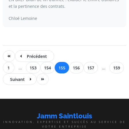
et la pertinence des contrats.
Chloé Lemoine
Précédent
1
...
153
154
155
156
157
...
159
Suivant
Jamm Saintlouis
INNOVATION, EXPERTISE ET SUCCÈS AU SERVICE DE
VOTRE ENTREPRISE