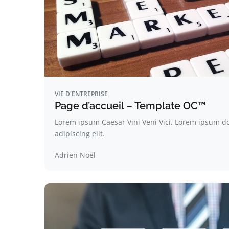
VIE D'ENTREPRISE
Page d’accueil – Template OC™
Lorem ipsum Caesar Vini Veni Vici. Lorem ipsum do
adipiscing elit.
Adrien Noël