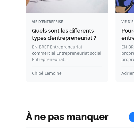
VIE D'ENTREPRISE
VIE D'
Quels sont les différents
Pour
types d’entrepreneuriat ?
entr
EN BREF Entrepreneuriat
EN BRE
commercial Entrepreneuriat social
propr
Entrepreneuriat…
propr
Chloé Lemoine
Adrie
À ne pas manquer