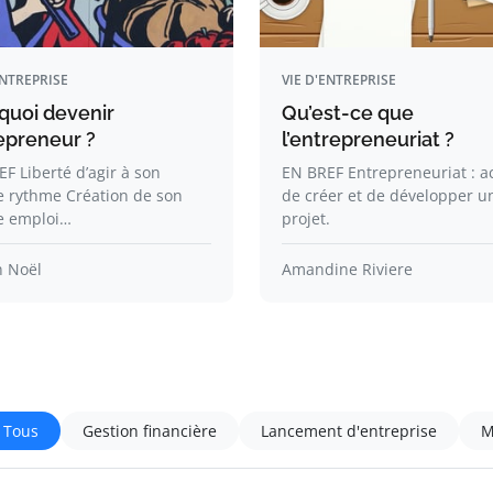
ENTREPRISE
VIE D'ENTREPRISE
quoi devenir
Qu’est-ce que
epreneur ?
l’entrepreneuriat ?
F Liberté d’agir à son
EN BREF Entrepreneuriat : a
e rythme Création de son
de créer et de développer u
e emploi…
projet.
n Noël
Amandine Riviere
Tous
Gestion financière
Lancement d'entreprise
M