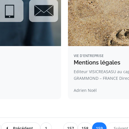
VIE D'ENTREPRISE
Mentions légales
Editeur VISICREASASU au cap
GRAMMOND – FRANCE Direc
Adrien Noël
Précédent
1
...
157
158
159
Suivant