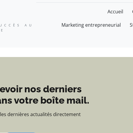
ation, expertise et suc
Accueil
Marketing entrepreneurial
S
SUCCÈS AU
SE
evoir nos derniers
ns votre boîte mail.
 les dernières actualités directement