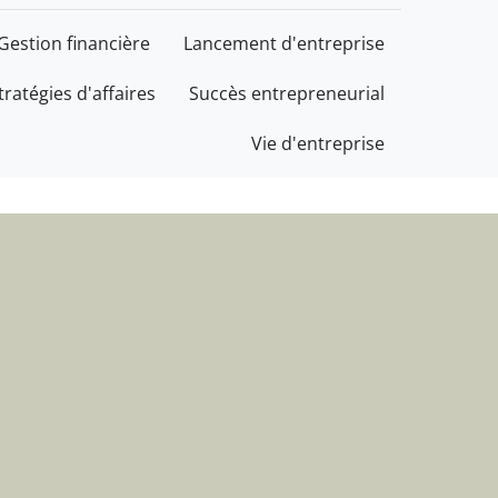
cès au service de votre 
Gestion financière
Lancement d'entreprise
tratégies d'affaires
Succès entrepreneurial
Vie d'entreprise