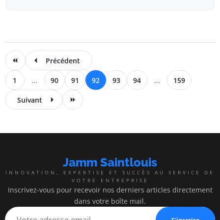
Précédent
1
...
90
91
92
93
94
...
159
Suivant
Jamm Saintlouis
INNOVATION, EXPERTISE ET SUCCÈS AU SERVICE DE
VOTRE ENTREPRISE
Inscrivez-vous pour recevoir nos derniers articles directement
dans votre boîte mail.