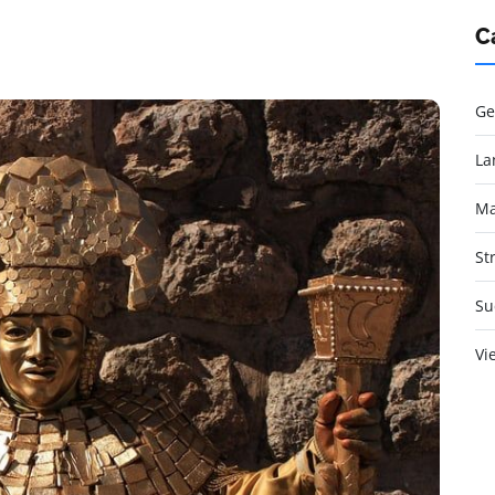
C
Ge
La
Ma
St
Su
Vi