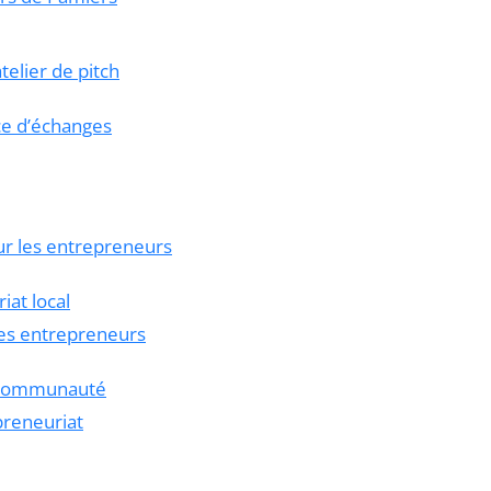
telier de pitch
ce d’échanges
our les entrepreneurs
iat local
nes entrepreneurs
a communauté
preneuriat