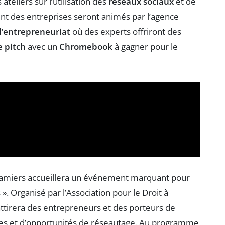
 ateliers sur l’utilisation des
réseaux sociaux
et de
t des entreprises seront animés par l’agence
l’entrepreneuriat
où des experts offriront des
e pitch
avec un
Chromebook
à gagner pour le
e Pamiers accueillera un événement marquant pour
ss ». Organisé par l’Association pour le Droit à
attirera des entrepreneurs et des porteurs de
iques et d’opportunités de réseautage. Au programme