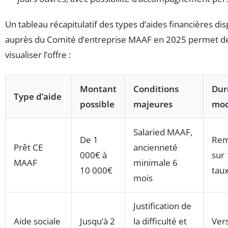
Un tableau récapitulatif des types d’aides financières di
auprès du Comité d’entreprise MAAF en 2025 permet d
visualiser l’offre :
Montant
Conditions
Dur
Type d’aide
possible
majeures
mod
Salaried MAAF,
De 1
Rem
Prêt CE
ancienneté
000€ à
sur 
MAAF
minimale 6
10 000€
taux
mois
Justification de
Aide sociale
Jusqu’à 2
la difficulté et
Ver