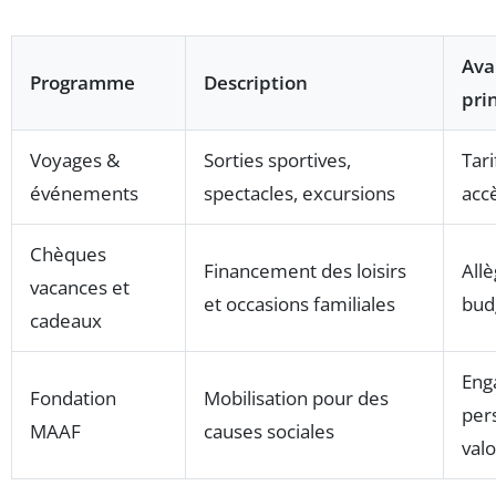
Ava
Programme
Description
pri
Voyages &
Sorties sportives,
Tari
événements
spectacles, excursions
accè
Chèques
Financement des loisirs
All
vacances et
et occasions familiales
budg
cadeaux
Eng
Fondation
Mobilisation pour des
per
MAAF
causes sociales
valo