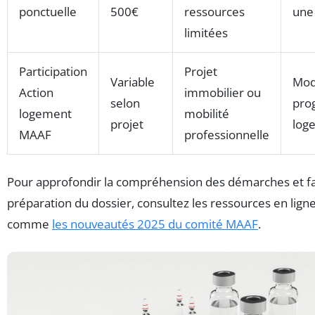
ponctuelle
500€
ressources
une 
limitées
Participation
Projet
Variable
Mod
Action
immobilier ou
selon
pro
logement
mobilité
projet
log
MAAF
professionnelle
Pour approfondir la compréhension des démarches et faci
préparation du dossier, consultez les ressources en lign
comme
les nouveautés 2025 du comité MAAF
.