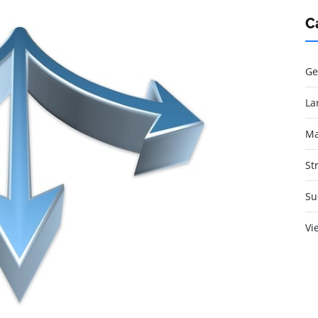
C
Ge
La
Ma
St
Su
Vi