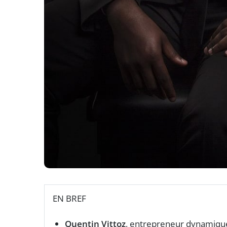
EN BREF
Quentin Vittoz
, entrepreneur dynamiqu