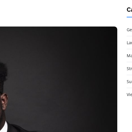
C
Ge
La
Ma
St
Su
Vi