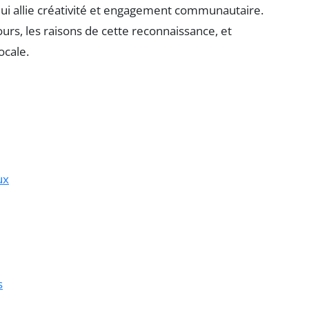
r qui allie créativité et engagement communautaire.
ours, les raisons de cette reconnaissance, et
ocale.
ux
s