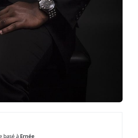
e basé à
Ernée