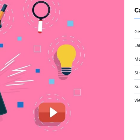
C
Ge
La
Ma
St
Su
Vi