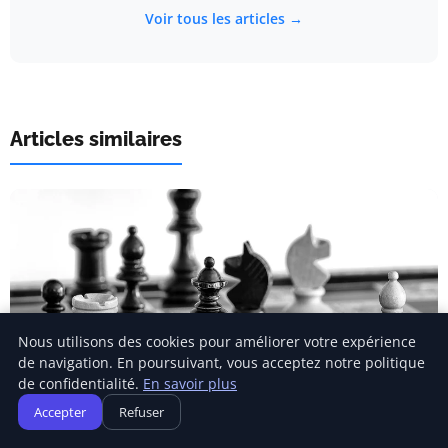
Voir tous les articles →
Articles similaires
Nous utilisons des cookies pour améliorer votre expérience
de navigation. En poursuivant, vous acceptez notre politique
de confidentialité.
En savoir plus
Accepter
Refuser
VIE D'ENTREPRISE