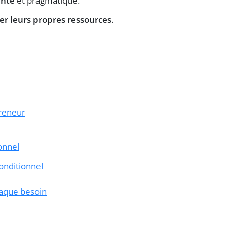
ante
et pragmatique.
er leurs propres ressources
.
preneur
onnel
onditionnel
haque besoin