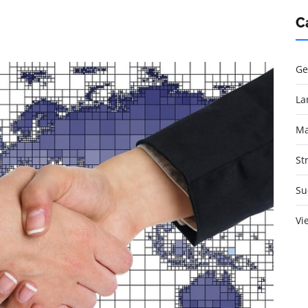
C
Ge
La
Ma
St
Su
Vi