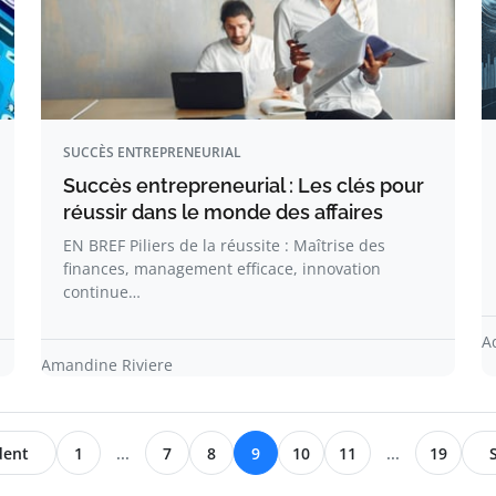
SUCCÈS ENTREPRENEURIAL
Succès entrepreneurial : Les clés pour
réussir dans le monde des affaires
EN BREF Piliers de la réussite : Maîtrise des
finances, management efficace, innovation
continue…
A
Amandine Riviere
dent
1
...
7
8
9
10
11
...
19