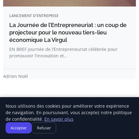
LANCEMENT D'ENTREPRISE
La Journée de l’Entrepreneuriat : un coup de
projecteur pour le nouveau tiers-lieu
économique La Virgul
EN BREF Journée de l’Entrepreneuriat célébrée pour
promouvoir l’innovation et…
Adrien Noël
Nous utilisons des cookies pour améliorer votre expérience
de navigation. En poursuivant, vous acceptez notre politique
de confidentialité.
En savoir plus
Newsletter
Accepter
Refuser
Inscrivez-vous pour recevoir nos derniers articles