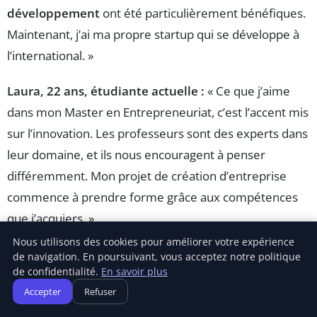
développement
ont été particulièrement bénéfiques.
Maintenant, j’ai ma propre startup qui se développe à
l’international. »
Laura, 22 ans, étudiante actuelle :
« Ce que j’aime
dans mon Master en Entrepreneuriat, c’est l’accent mis
sur l’innovation. Les professeurs sont des experts dans
leur domaine, et ils nous encouragent à penser
différemment. Mon projet de création d’entreprise
commence à prendre forme grâce aux compétences
que j’acquiers. »
Nous utilisons des cookies pour améliorer votre expérience
Thomas, 28 ans, candidat au Master :
« J’ai choisi ce
de navigation. En poursuivant, vous acceptez notre politique
de confidentialité.
En savoir plus
Master en raison de sa réputation dans le domaine de
Accepter
Refuser
l’entrepreneuriat. Les spécialisations proposées,