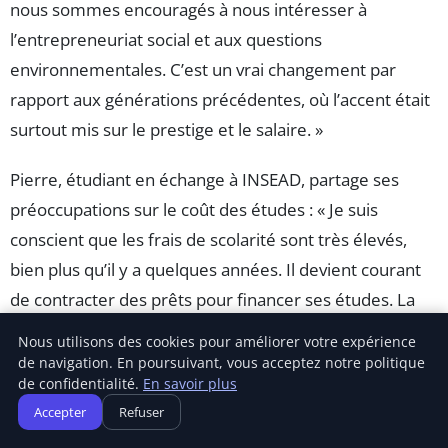
nous sommes encouragés à nous intéresser à
l’entrepreneuriat social et aux questions
environnementales. C’est un vrai changement par
rapport aux générations précédentes, où l’accent était
surtout mis sur le prestige et le salaire. »
Pierre, étudiant en échange à INSEAD, partage ses
préoccupations sur le coût des études : « Je suis
conscient que les frais de scolarité sont très élevés,
bien plus qu’il y a quelques années. Il devient courant
de contracter des prêts pour financer ses études. La
question du retour sur
investissement
se pose donc
Nous utilisons des cookies pour améliorer votre expérience
constamment. »
de navigation. En poursuivant, vous acceptez notre politique
de confidentialité.
En savoir plus
Sophie, membre d’une association étudiante à emlyon,
Accepter
Refuser
explique : « Nous organisons des événements autour