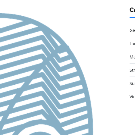
C
Ge
La
Ma
St
Su
Vi