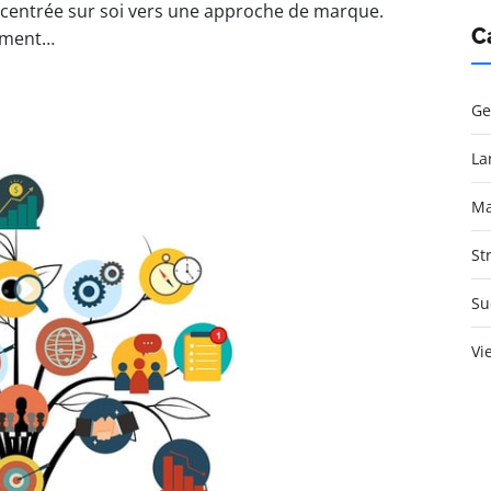
 centrée sur soi vers une approche de marque.
C
ement…
Ge
La
Ma
St
Su
Vi