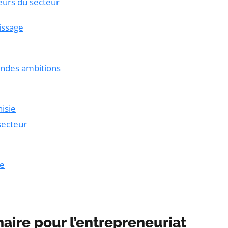
eurs du secteur
issage
randes ambitions
isie
secteur
ie
ire pour l’entrepreneuriat