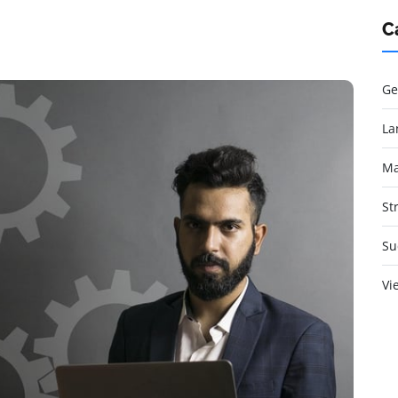
C
Ge
La
Ma
St
Su
Vi