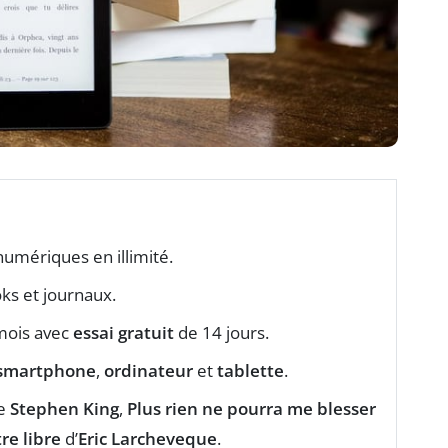
umériques en illimité.
oks et journaux.
mois avec
essai gratuit
de 14 jours.
smartphone
,
ordinateur
et
tablette
.
e
Stephen King
,
Plus rien ne pourra me blesser
re libre
d’
Eric Larcheveque
.