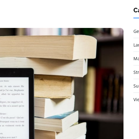
C
Ge
La
Ma
St
Su
Vi