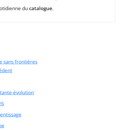
uotidienne du
catalogue
.
e sans frontières
cédent
tante évolution
26
rentissage
ibe