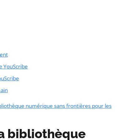
ent
de YouScribe
ouScribe
main
bliothèque numérique sans frontières pour les
a bibliothèque