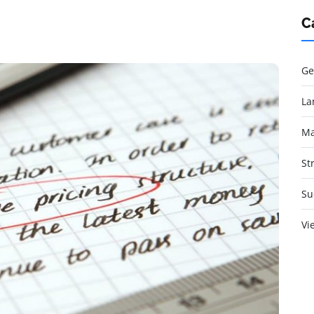
C
Ge
La
Ma
St
Su
Vi