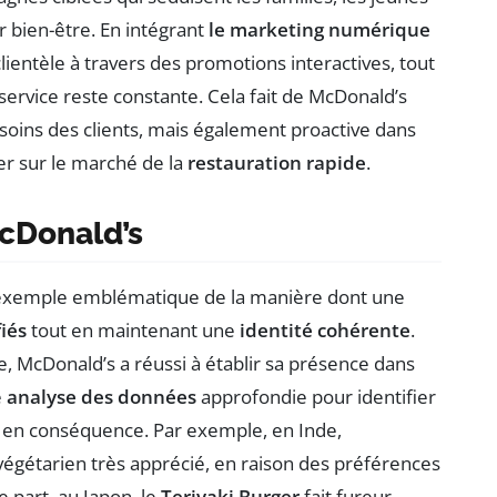
 bien-être. En intégrant
le marketing numérique
clientèle à travers des promotions interactives, tout
 service reste constante. Cela fait de McDonald’s
oins des clients, mais également proactive dans
der sur le marché de la
restauration rapide
.
cDonald’s
exemple emblématique de la manière dont une
iés
tout en maintenant une
identité cohérente
.
, McDonald’s a réussi à établir sa présence dans
e
analyse des données
approfondie pour identifier
es en conséquence. Par exemple, en Inde,
végétarien très apprécié, en raison des préférences
e part, au Japon, le
Teriyaki Burger
fait fureur,