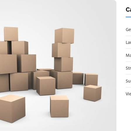
C
Ge
La
Ma
St
Su
Vi